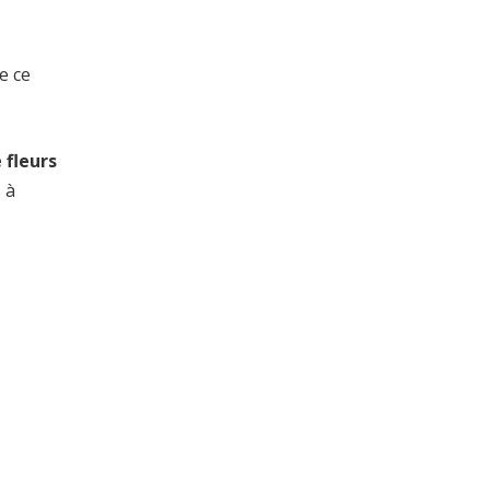
e ce
 fleurs
 à