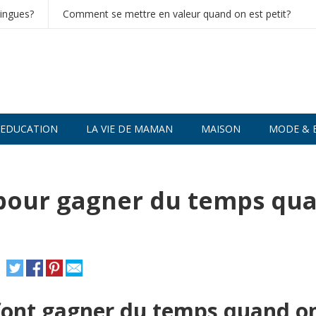
lingues?
Comment se mettre en valeur quand on est petit?
EDUCATION
LA VIE DE MAMAN
MAISON
MODE & 
e pour gagner du temps qu
i font gagner du temps quand o