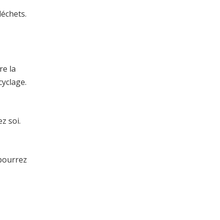
déchets.
re la
cyclage.
z soi.
 pourrez